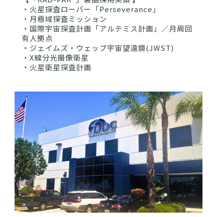
・火星探査ローバー「Perseverance」
・月極域探査ミッション
・国際宇宙探査計画「アルテミス計画」／月周回
有人拠点
・
ジェイムズ・ウェッブ宇宙望遠鏡
(JWST)
・X線分光撮像衛星
・火星衛星探査計画