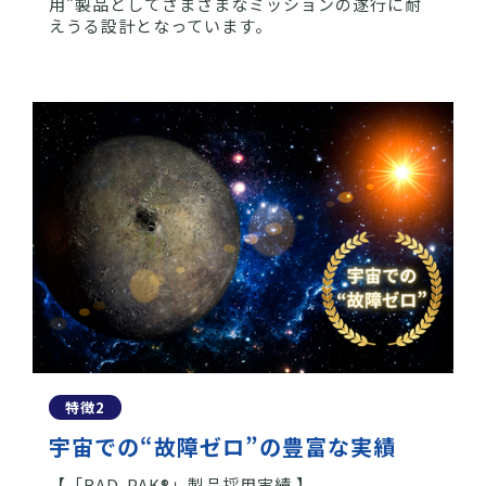
用”製品
としてさまざまなミッションの遂行に耐
えうる設計となっています。
特徴2
宇宙での“故障ゼロ”の豊富な実績
【「RAD-PAK®️」製品採用実績 】