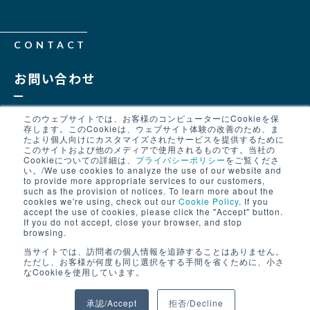
CONTACT
お問い合わせ
詳細の問い合わせご希望の方は下
このウェブサイトでは、お客様のコンピューターにCookieを保
存します。このCookieは、ウェブサイト体験の改善のため、ま
記のボタンよりお問い合わせくだ
たより個人向けにカスタマイズされたサービスを提供するために
このサイトおよび他のメディアで使用されるものです。当社の
さい。
Cookieについての詳細は、
プライバシーポリシー
をご覧くださ
い。/We use cookies to analyze the use of our website and
to provide more appropriate services to our customers,
such as the provision of notices. To learn more about the
cookies we're using, check out our
Cookie Policy
. If you
accept the use of cookies, please click the "Accept" button.
お問い合わせ
If you do not accept, close your browser, and stop
browsing.
当サイトでは、訪問者の個人情報を追跡することはありません。
ただし、お客様が何度も同じ選択をする手間を省くために、小さ
なCookieを使用しています。
© 2024 JFE SHOJI ELECTRONICS CORPORATION. All Rights
承認/Accept
拒否/Decline